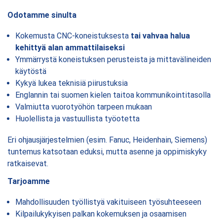
Odotamme sinulta
Kokemusta CNC-koneistuksesta
tai vahvaa halua
kehittyä alan ammattilaiseksi
Ymmärrystä koneistuksen perusteista ja mittavälineiden
käytöstä
Kykyä lukea teknisiä piirustuksia
Englannin tai suomen kielen taitoa kommunikointitasolla
Valmiutta vuorotyöhön tarpeen mukaan
Huolellista ja vastuullista työotetta
Eri ohjausjärjestelmien (esim. Fanuc, Heidenhain, Siemens)
tuntemus katsotaan eduksi, mutta asenne ja oppimiskyky
ratkaisevat.
Tarjoamme
Mahdollisuuden työllistyä vakituiseen työsuhteeseen
Kilpailukykyisen palkan kokemuksen ja osaamisen