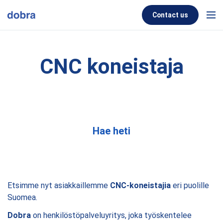
Skip to content
Contact us
Men
CNC koneistaja
Hae heti
Etsimme nyt asiakkaillemme
CNC-koneistajia
eri puolille
Suomea.
Dobra
on henkilöstöpalveluyritys, joka työskentelee