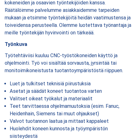
kokeneiden ja osaavien työntekijöiden kanssa.
Räätälöimme palvelumme asiakkaidemme tarpeiden
mukaan ja etsimme työntekijöitä heidän vaatimustensa ja
toiveidensa perusteella. Olemme luotettava työnantaja ja
meille työntekijän hyvinvointi on tärkeää.
Työnkuva
Työtehtäviisi kuuluu CNC-työstökoneiden käyttö ja
ohjelmointi. Työ voi sisältää sorvausta, jyrsintää tai
monitoimikoneistusta tuotantoympäristöstä riippuen.
Luet ja tulkitset teknisiä piirustuksia
Asetat ja säädät koneet tuotantoa varten
Valitset oikeat työkalut ja materiaalit
Teet tarvittaessa ohjelmamuutoksia (esim. Fanuc,
Heidenhain, Siemens tai muut ohjaukset)
Valvot tuotannon laatua ja mittaat kappaleet
Huolehdit koneen kunnosta ja työympäristön
siisteydestä