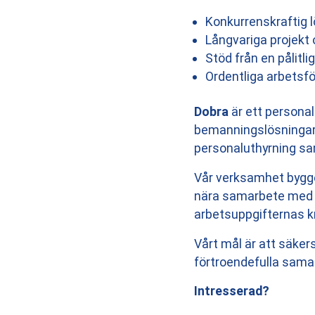
Konkurrenskraftig 
Långvariga projekt o
Stöd från en pålitl
Ordentliga arbetsfö
Dobra
är ett persona
bemanningslösningar i
personaluthyrning samt
Vår verksamhet bygge
nära samarbete med vå
arbetsuppgifternas 
Vårt mål är att säker
förtroendefulla sama
Intresserad?