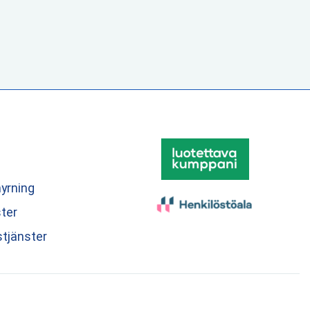
yrning
ster
stjänster