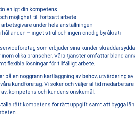
lön enligt din kompetens
ch möjlighet till fortsatt arbete
ig arbetsgivare under hela anställningen
rhållanden – inget strul och ingen onödig byråkrati
lserviceföretag som erbjuder sina kunder skräddarsydda
nom olika branscher. Våra tjänster omfattar bland annat
 flexibla lösningar för tillfälligt arbete.
r på en noggrann kartläggning av behov, utvärdering a
ra kundföretag. Vi söker och väljer alltid medarbetare 
krav, kompetens och kundens önskemål.
ställa rätt kompetens för rätt uppgift samt att bygga lå
rbeten.