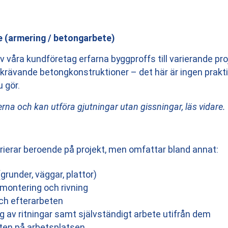
e (armering / betongarbete)
v våra kundföretag erfarna byggproffs till varierande pro
krävande betongkonstruktioner – det här är ingen praktik
 gör.
rna och kan utföra gjutningar utan gissningar, läs vidare.
rierar beroende på projekt, men omfattar bland annat:
runder, väggar, plattor)
ontering och rivning
ch efterarbeten
g av ritningar samt självständigt arbete utifrån dem
ten på arbetsplatsen