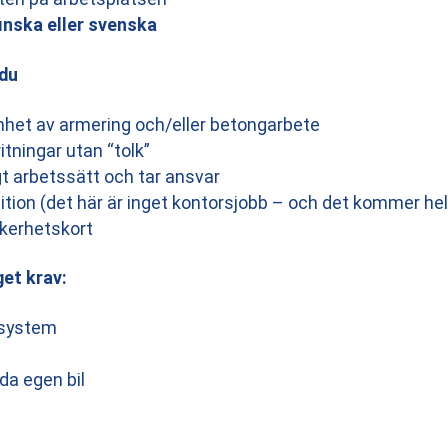
inska eller svenska
 du
enhet av armering och/eller betongarbete
tningar utan “tolk”
gt arbetssätt och tar ansvar
tion (det här är inget kontorsjobb – och det kommer helle
äkerhetskort
et krav:
msystem
da egen bil