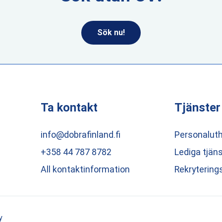
Sök nu!
Ta kontakt
Tjänster
info@dobrafinland.fi
Personaluth
+358 44 787 8782
Lediga tjän
All kontaktinformation
Rekrytering
y