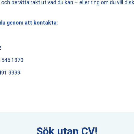
och berätta rakt ut vad du kan – eller ring om du vill di
 du genom att kontakta:
2
4 545 1370
491 3399
Sök utan CV!