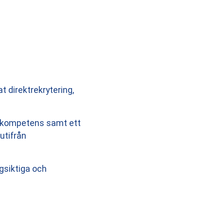
 direktrekrytering,
v kompetens samt ett
utifrån
ngsiktiga och