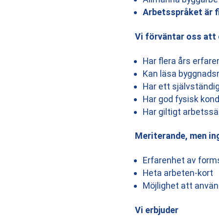
Arbetsspråket är f
Vi förväntar oss att
Har flera års erfar
Kan läsa byggnadsri
Har ett självständi
Har god fysisk kondi
Har giltigt arbetss
Meriterande, men ing
Erfarenhet av for
Heta arbeten-kort
Möjlighet att använ
Vi erbjuder