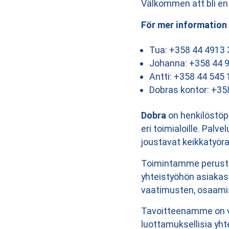
Välkommen att bli en d
För mer information
Tua: +358 44 4913 
Johanna: +358 44 
Antti: +358 44 545
Dobras kontor: +35
Dobra
on henkilöstöpa
eri toimialoille. Pal
joustavat keikkatyöra
Toimintamme perustuu 
yhteistyöhön asiakas
vaatimusten, osaamis
Tavoitteenamme on va
luottamuksellisia yht