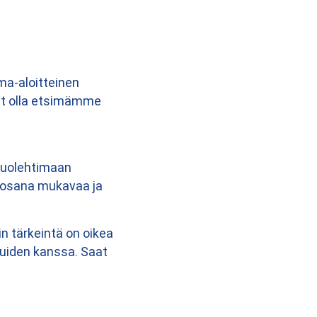
ma-aloitteinen
atat olla etsimämme
huolehtimaan
n osana mukavaa ja
n tärkeintä on oikea
muiden kanssa. Saat