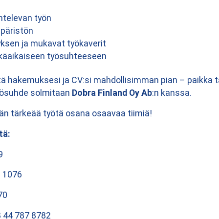
htelevan työn
päristön
ksen ja mukavat työkaverit
tkäaikaiseen työsuhteeseen
ä hakemuksesi ja CV:si mahdollisimman pian – paikka t
ösuhde solmitaan
Dobra Finland Oy Ab
:n kanssa.
n tärkeää työtä osana osaavaa tiimiä!
tä:
9
 1076
70
8 44 787 8782