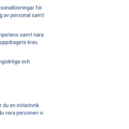
sonallösningar för
ing av personal samt
ompetens samt nära
 uppdragets krav,
ngsiktiga och
du en initiativrik
du vara personen vi