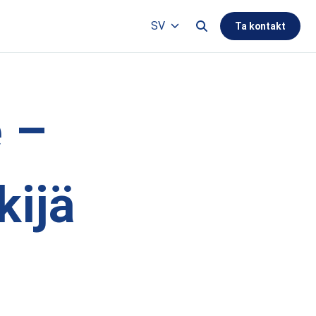
Search this site
SV
Ta kontakt
Languages
e –
kijä