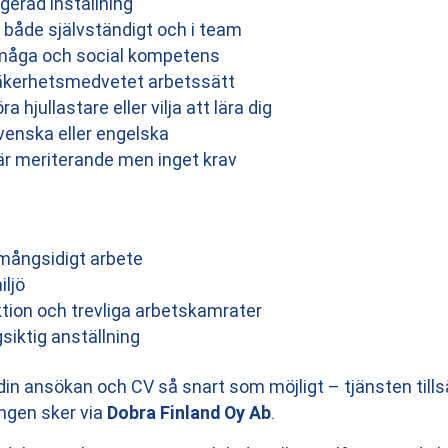
gerad inställning
 både självständigt och i team
åga och social kompetens
säkerhetsmedvetet arbetssätt
a hjullastare eller vilja att lära dig
venska eller engelska
är meriterande men inget krav
 mångsidigt arbete
ljö
ktion och trevliga arbetskamrater
gsiktig anställning
in ansökan och CV så snart som möjligt – tjänsten tillsät
ingen sker via
Dobra Finland Oy Ab
.