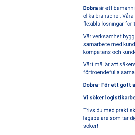
Dobra
är ett bemanni
olika branscher. Våra
flexibla lösningar för t
Vår verksamhet bygg
samarbete med kundför
kompetens och kund
Vårt mål är att säker
förtroendefulla sama
Dobra- För ett gott 
Vi söker logistikarb
Trivs du med praktiskt
lagspelare som tar di
söker!