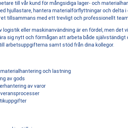
betare till vår kund för mångsidiga lager- och materialhan
ed hjullastare, hantera materialförflyttningar och delta i
et tillsammans med ett trevligt och professionellt team
 logistik eller maskinanvändning är en fördel, men det vi
t lära sig nytt och förmågan att arbeta både självständigt
till arbetsuppgifterna samt stöd från dina kollegor.
r materialhantering och lastning
ing av gods
erhantering av varor
leveransprocesser
tikuppgifter