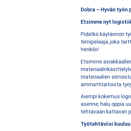
Dobra – Hyvän työn 
Etsimme nyt logistii
Pidätkö käytännön ty
tiimipelaaja, joka tar
henkilö!
Etsimme asiakkaallem
materiaalinkäsittely
materiaalien siirroi
ammattitaitoista työ
Aiempi kokemus logist
asenne, halu oppia uu
tehtävään kattavan pe
Työtehtäviisi kuuluu