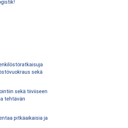
gistik!
henkilöstöratkaisuja
ilöstövuokraus sekä
ntiin sekä tiiviiseen
na tehtävän
taa pitkäaikaisia ja