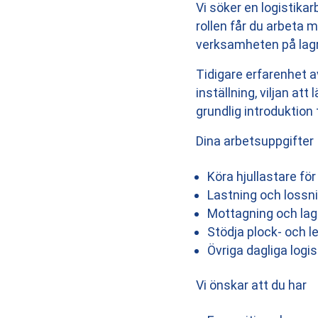
Vi söker en logistikar
rollen får du arbeta m
verksamheten på lagr
Tidigare erfarenhet av
inställning, viljan at
grundlig introduktion 
Dina arbetsuppgifter
Köra hjullastare fö
Lastning och lossn
Mottagning och lag
Stödja plock- och 
Övriga dagliga logis
Vi önskar att du har