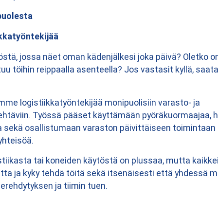
puolesta
kkatyöntekijää
östä, jossa näet oman kädenjälkesi joka päivä? Oletko o
ttuu töihin reippaalla asenteella? Jos vastasit kyllä, sa
me logistiikkatyöntekijää monipuolisiin varasto- ja
tehtäviin. Työssä pääset käyttämään pyöräkuormaajaa, 
sta sekä osallistumaan varaston päivittäiseen toimintaa
yhteisöä.
iikasta tai koneiden käytöstä on plussaa, mutta kaikkei
tta ja kyky tehdä töitä sekä itsenäisesti että yhdessä 
rehdytyksen ja tiimin tuen.