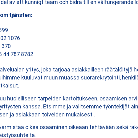
el av ett kunnigt team och bidra till en välfungerande lo
 om tjänsten:
399
902 1076
 1370
8 44 787 8782
lvelualan yritys, joka tarjoaa asiakkailleen räätälöityjä 
veluihimme kuuluvat muun muassa suorarekrytointi, henk
tkaisut.
huolelliseen tarpeiden kartoitukseen, osaamisen arvioi
yritysten kanssa. Etsimme ja valitsemme työntekijät ai
en ja asiakkaan toiveiden mukaisesti.
rmistaa oikea osaaminen oikeaan tehtävään sekä raken
eistyösuhteita.