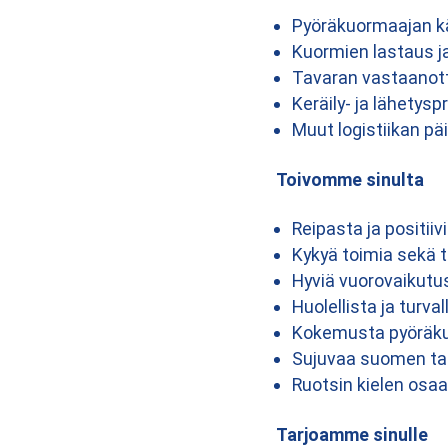
Pyöräkuormaajan kä
Kuormien lastaus j
Tavaran vastaanotto
Keräily- ja lähetys
Muut logistiikan pä
Toivomme sinulta
Reipasta ja positii
Kykyä toimia sekä t
Hyviä vuorovaikutus
Huolellista ja turva
Kokemusta pyöräkuo
Sujuvaa suomen tai 
Ruotsin kielen osa
Tarjoamme sinulle