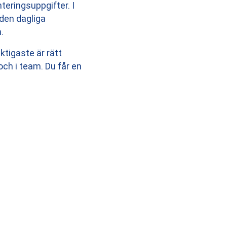
teringsuppgifter. I
 den dagliga
.
ktigaste är rätt
 och i team. Du får en