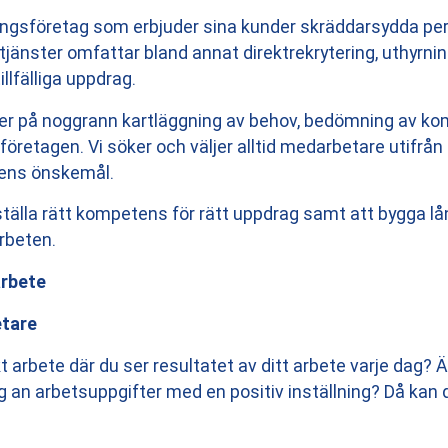
ngsföretag som erbjuder sina kunder skräddarsydda per
 tjänster omfattar bland annat direktrekrytering, uthyrn
illfälliga uppdrag.
er på noggrann kartläggning av behov, bedömning av k
etagen. Vi söker och väljer alltid medarbetare utifrån
ens önskemål.
ställa rätt kompetens för rätt uppdrag samt att bygga lå
rbeten.
arbete
etare
 arbete där du ser resultatet av ditt arbete varje dag? Är 
g an arbetsuppgifter med en positiv inställning? Då kan 