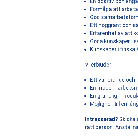
En positiv och enga
Förmåga att arbeta
God samarbetsförm
Ett noggrant och 
Erfarenhet av att kör
Goda kunskaper i s
Kunskaper i finska 
Vi erbjuder
Ett varierande och
En modern arbetsmi
En grundlig introdu
Möjlighet till en lån
Intresserad?
Skicka d
rätt person. Anställn