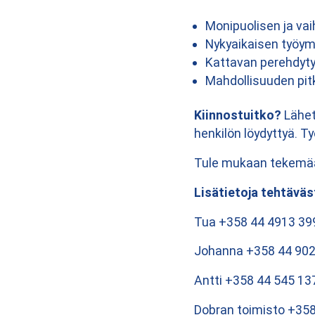
Monipuolisen ja vai
Nykyaikaisen työym
Kattavan perehdyty
Mahdollisuuden pi
Kiinnostuitko?
Lähet
henkilön löydyttyä.
Ty
Tule mukaan tekemää
Lisätietoja tehtäväs
Tua +358 44 4913 39
Johanna +358 44 902
Antti +358 44 545 13
Dobran toimisto +35