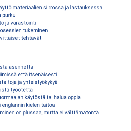
yttö materiaalien siirrossa ja lastauksessa
a purku
 ja varastointi
prosessien tukeminen
ivittäiset tehtävät
vista asennetta
iimissä että itsenäisesti
taitoja ja yhteistyökykyä
llista työotetta
rmaajan käytöstä tai halua oppia
englannin kielen taitoa
aminen on plussaa, mutta ei välttämätöntä