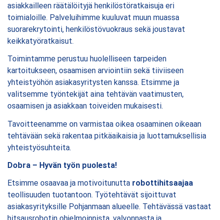
asiakkailleen räätälöityjä henkilöstöratkaisuja eri
toimialoille. Palveluihimme kuuluvat muun muassa
suorarekrytointi, henkilöstövuokraus sekä joustavat
keikkatyöratkaisut.
Toimintamme perustuu huolelliseen tarpeiden
kartoitukseen, osaamisen arviointiin sekä tiiviiseen
yhteistyöhön asiakasyritysten kanssa. Etsimme ja
valitsemme työntekijät aina tehtävän vaatimusten,
osaamisen ja asiakkaan toiveiden mukaisesti.
Tavoitteenamme on varmistaa oikea osaaminen oikeaan
tehtävään sekä rakentaa pitkäaikaisia ja luottamuksellisia
yhteistyösuhteita.
Dobra – Hyvän työn puolesta!
Etsimme osaavaa ja motivoitunutta
robottihitsaajaa
teollisuuden tuotantoon. Työtehtävät sijoittuvat
asiakasyrityksille Pohjanmaan alueelle. Tehtävässä vastaat
hitsausrobotin ohjelmoinnista, valvonnasta ja