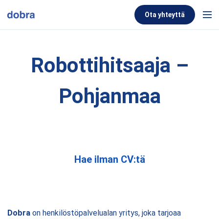
Skip to content
Ota yhteyttä
Men
Robottihitsaaja –
Pohjanmaa
Hae ilman CV:tä
Dobra
on henkilöstöpalvelualan yritys, joka tarjoaa