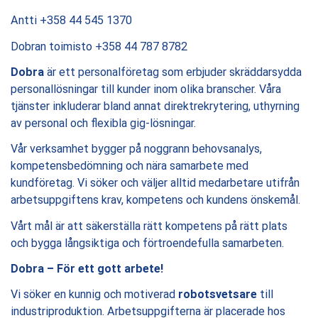
Antti +358 44 545 1370
Dobran toimisto +358 44 787 8782
Dobra
är ett personalföretag som erbjuder skräddarsydda
personallösningar till kunder inom olika branscher. Våra
tjänster inkluderar bland annat direktrekrytering, uthyrning
av personal och flexibla gig-lösningar.
Vår verksamhet bygger på noggrann behovsanalys,
kompetensbedömning och nära samarbete med
kundföretag. Vi söker och väljer alltid medarbetare utifrån
arbetsuppgiftens krav, kompetens och kundens önskemål.
Vårt mål är att säkerställa rätt kompetens på rätt plats
och bygga långsiktiga och förtroendefulla samarbeten.
Dobra – För ett gott arbete!
Vi söker en kunnig och motiverad
robotsvetsare
till
industriproduktion. Arbetsuppgifterna är placerade hos