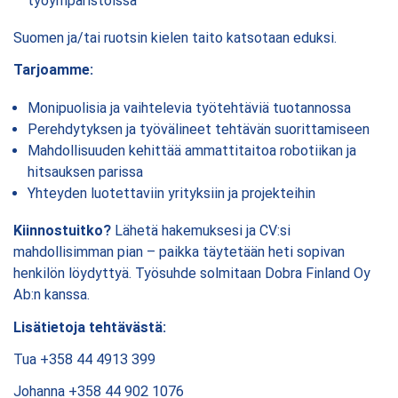
työympäristöissä
Suomen ja/tai ruotsin kielen taito katsotaan eduksi.
Tarjoamme:
Monipuolisia ja vaihtelevia työtehtäviä tuotannossa
Perehdytyksen ja työvälineet tehtävän suorittamiseen
Mahdollisuuden kehittää ammattitaitoa robotiikan ja
hitsauksen parissa
Yhteyden luotettaviin yrityksiin ja projekteihin
Kiinnostuitko?
Lähetä hakemuksesi ja CV:si
mahdollisimman pian – paikka täytetään heti sopivan
henkilön löydyttyä.
Työsuhde solmitaan Dobra Finland Oy
Ab:n kanssa.
Lisätietoja tehtävästä:
Tua +358 44 4913 399
Johanna +358 44 902 1076