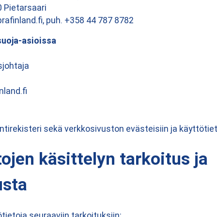
 Pietarsaari
afinland.fi, puh. +358 44 787 8782
suoja-asioissa
sjohtaja
nland.fi
tirekisteri sekä verkkosivuston evästeisiin ja käyttötietoi
ojen käsittelyn tarkoitus ja
usta
ietoja seuraaviin tarkoituksiin: