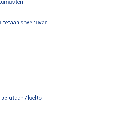
ostumusten
teutetaan soveltuvan
erutaan / kielto