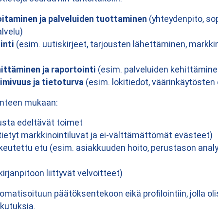
itaminen ja palveluiden tuottaminen
(yhteydenpito, so
lvelu)
inti
(esim. uutiskirjeet, tarjousten lähettäminen, markki
ittäminen ja raportointi
(esim. palveluiden kehittäminen,
mivuus ja tietoturva
(esim. lokitiedot, väärinkäytöste
anteen mukaan:
sta edeltävät toimet
ietyt markkinointiluvat ja ei-välttämättömät evästeet)
ikeutettu etu (esim. asiakkuuden hoito, perustason analyt
irjanpitoon liittyvät velvoitteet)
omatisoituun päätöksentekoon eikä profilointiin, jolla oli
kutuksia.