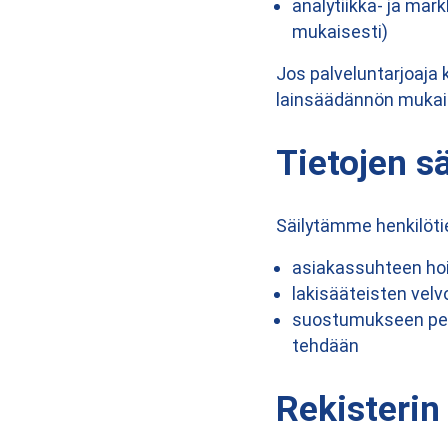
analytiikka- ja mar
mukaisesti)
Jos palveluntarjoaja 
lainsäädännön mukais
Tietojen s
Säilytämme henkilötie
asiakassuhteen ho
lakisääteisten velv
suostumukseen peru
tehdään
Rekisterin