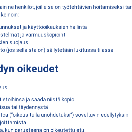
vain ne henkilöt, joille se on työtehtävien hoitamiseksi
keinoin:
unnukset ja käyttöoikeuksien hallinta
jestelmät ja varmuuskopiointi
ksien suojaus
o (jos sellaista on) säilytetään lukitussa tilassa
dyn oikeudet
eus:
ietoihinsa ja saada niistä kopio
aisua tai täydennystä
toa (”oikeus tulla unohdetuksi”) soveltuvin edellytyksin
ajoittamista
ä, kun perusteena on oikeutettu etu