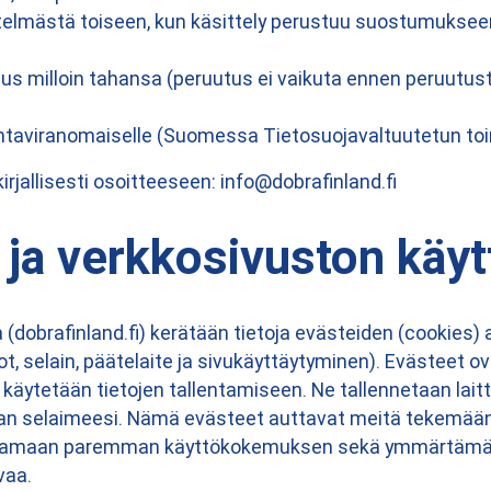
estelmästä toiseen, kun käsittely perustuu suostumukse
s milloin tahansa (peruutus ei vaikuta ennen peruutust
ontaviranomaiselle (Suomessa Tietosuojavaltuutetun to
irjallisesti osoitteeseen: info@dobrafinland.fi
 ja verkkosivuston käyt
a (dobrafinland.fi) kerätään tietoja evästeiden (cookies)
t, selain, päätelaite ja sivukäyttäytyminen). Evästeet ov
a käytetään tietojen tallentamiseen. Ne tallennetaan laitt
aan selaimeesi. Nämä evästeet auttavat meitä tekemää
joamaan paremman käyttökokemuksen sekä ymmärtämään
vaa.