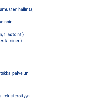
pimusten hallinta,
noinnin
 tilastointi)
n estäminen)
iikka, palvelun
si rekisteröityyn