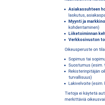
Asiakassuhteen ho
laskutus, asiakaspa
Myynti ja markkino
kohdentaminen)
Liiketoiminnan keh
Verkkosivuston toi
Oikeusperuste on til
Sopimus tai sopimu
Suostumus (esim. t
Rekisterinpitäjän o
turvallisuus)
Lakivelvoite (esim. k
Tietoja ei käytetä aut
merkittäviä oikeusvai