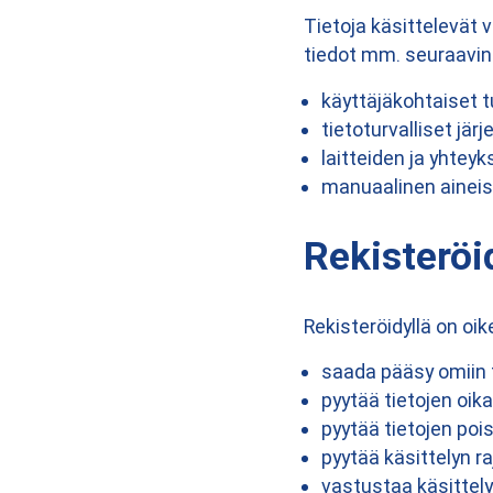
Tietoja käsittelevät 
tiedot mm. seuraavin 
käyttäjäkohtaiset t
tietoturvalliset jär
laitteiden ja yhtey
manuaalinen aineist
Rekisteröi
Rekisteröidyllä on oik
saada pääsy omiin t
pyytää tietojen oik
pyytää tietojen pois
pyytää käsittelyn r
vastustaa käsittely