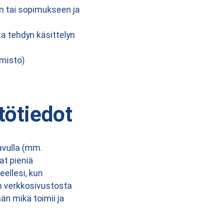
en tai sopimukseen ja
a tehdyn käsittelyn
imisto)
tötiedot
 avulla (mm.
at pieniä
eellesi, kun
n verkkosivustosta
 mikä toimii ja