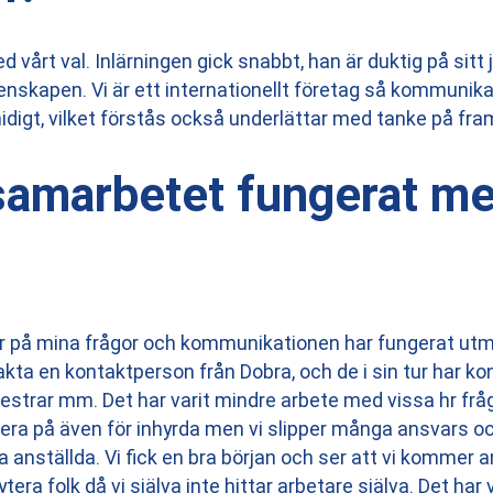
 vårt val. Inlärningen gick snabbt, han är duktig på sitt
enskapen. Vi är ett internationellt företag så kommunik
idigt, vilket förstås också underlättar med tanke på fr
samarbetet fungerat m
var på mina frågor och kommunikationen har fungerat utmä
takta en kontaktperson från Dobra, och de i sin tur har ko
estrar mm. Det har varit mindre arbete med vissa hr frågo
era på även för inhyrda men vi slipper många ansvars o
a anställda. Vi fick en bra början och ser att vi kommer 
ytera folk då vi själva inte hittar arbetare själva. Det har