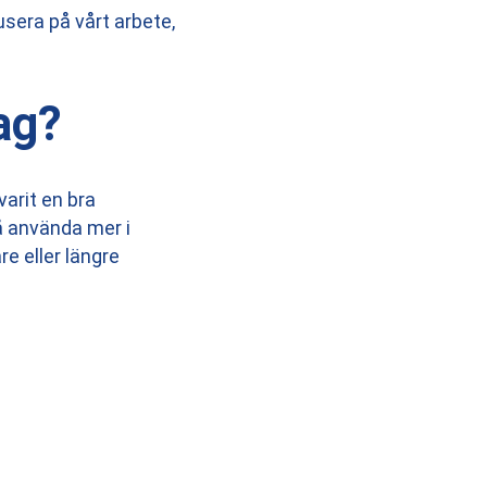
usera på vårt arbete,
tag?
arit en bra
å använda mer i
re eller längre