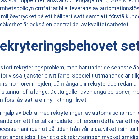
eras som öppenhet, ansvar och engagemang. AAE:s ledn
samhetspolicyn omfattar bl.a. leverans av automationslö
a miljöavtrycket på ett hållbart sätt samt att förstå kun
säkerhet är också en central del av kvalitetsarbetet.
rekryteringsbehovet set
t stort rekryteringsproblem, men har under de senaste år
 vissa tjänster blivit färre. Speciellt utmanande är ti
nsmontörer i nejden, då många blir rekryterade redan un
stannar ofta länge. Detta gäller även unga personer, m
 förstås sätta en ny riktning i livet.
an hjälp av Dobra med rekryteringen av automationsmontö
udande om ett flertal kandidater. Eftersom detta var ett ny
essen aningen ut på tiden från vår sida, vilket i sin tur le
ot andra jobb. I övrigt gick rekryteringen mycket smidigt