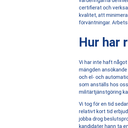
värderingarna defini
certifierat och verk
kvalitet, att minimer
förväntningar. Arbets
Hur har 
Vi har inte haft någo
mängden ansökande för
och el- och automatio
som anställs hos oss 
militärtjänstgöring kan
Vi tog för en tid sed
relativt kort tid erbj
jobba drog beslutsproc
kandidater hann ta em