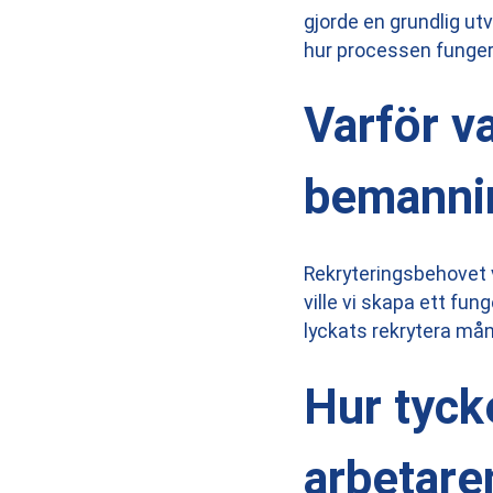
gjorde en grundlig utvä
hur processen funger
Varför va
bemanni
Rekryteringsbehovet v
ville vi skapa ett fu
lyckats rekrytera mån
Hur tyck
arbetare