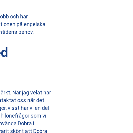
 jobb och har
ationen på engelska
amtidens behov.
ed
rkt. När jag velat har
ntaktat oss när det
r, visst har vi en del
ch lönefrågor som vi
använda Dobra i
 varit skönt att Dobra