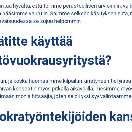
Tuntuu hyvältä, että teimme perusteellisen arvioinnin, v
pääsimme vauhtiin. Saimme selkeän käsityksen siitä, mi
levaisuudessa se sujuu helpommin.
titte käyttää
tövuokrausyritystä?
uuri, ja koska huomasimme kilpailun kiristyneen tietyissä
ivan konseptin myös pitkällä aikavälillä. Tiesimme myö
imaan monia hitsaajia, joten se oli yksi syy valintaamme
okratyöntekijöiden kan