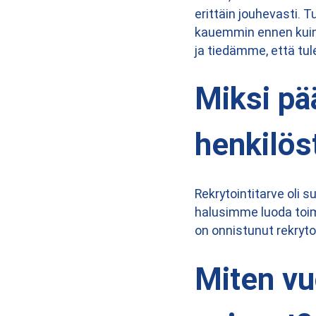
erittäin jouhevasti. 
kauemmin ennen kuin 
ja tiedämme, että tu
Miksi pää
henkilös
Rekrytointitarve oli s
halusimme luoda toim
on onnistunut rekryto
Miten vu