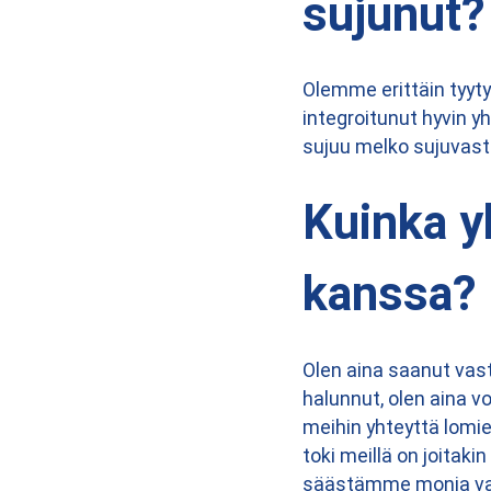
sujunut?
Olemme erittäin tyyt
integroitunut hyvin y
sujuu melko sujuvasti
Kuinka y
kanssa?
Olen aina saanut vas
halunnut, olen aina v
meihin yhteyttä lomie
toki meillä on joitak
säästämme monia vast