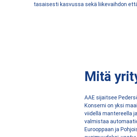
tasaisesti kasvussa sekä liikevaihdon ett
Mitä yri
AAE sijaitsee Peders
Konserni on yksi maai
viidellä mantereella j
valmistaa automaatior
Eurooppaan ja Pohjois