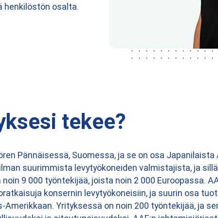
ä henkilöstön osalta.
tyksesi tekee?
ören Pännäisessä, Suomessa, ja se on osa Japanilaist
lman suurimmista levytyökoneiden valmistajista, ja sillä 
a noin 9 000 työntekijää, joista noin 2 000 Euroopassa. A
atkaisuja konsernin levytyökoneisiin, ja suurin osa tu
-Amerikkaan. Yrityksessä on noin 200 työntekijää, ja se