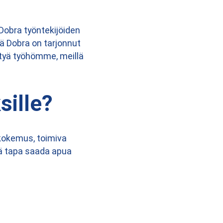
obra työntekijöiden
tä Dobra on tarjonnut
ttyä työhömme, meillä
sille?
kokemus, toimiva
ä tapa saada apua