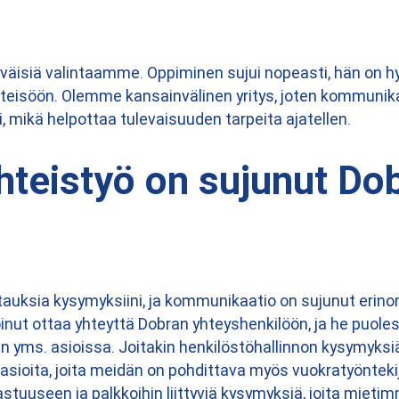
yväisiä valintaamme. Oppiminen sujui nopeasti, hän on h
hteisöön. Olemme kansainvälinen yritys, joten kommunik
, mikä helpottaa tulevaisuuden tarpeita ajatellen.
hteistyö on sujunut Do
tauksia kysymyksiini, ja kommunikaatio on sujunut erino
oinut ottaa yhteyttä Dobran yhteyshenkilöön, ja he puol
n yms. asioissa. Joitakin henkilöstöhallinnon kysymyks
in asioita, joita meidän on pohdittava myös vuokratyöntek
uuseen ja palkkoihin liittyviä kysymyksiä, joita mieti