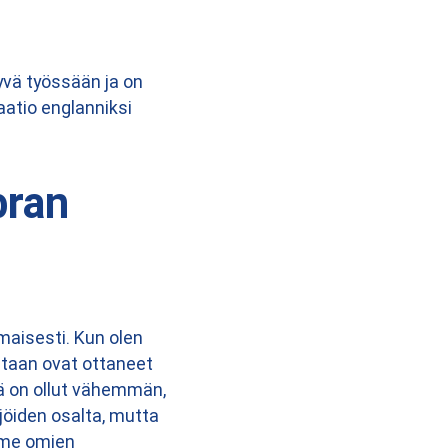
yvä työssään ja on
aatio englanniksi
bran
maisesti. Kun olen
estaan ovat ottaneet
iä on ollut vähemmän,
ijöiden osalta, mutta
mme omien