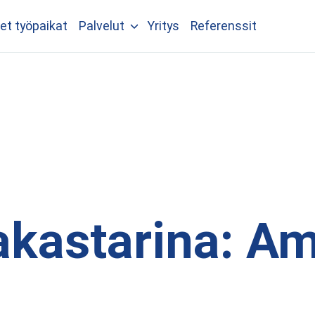
et työpaikat
Palvelut
Yritys
Referenssit
akastarina: A