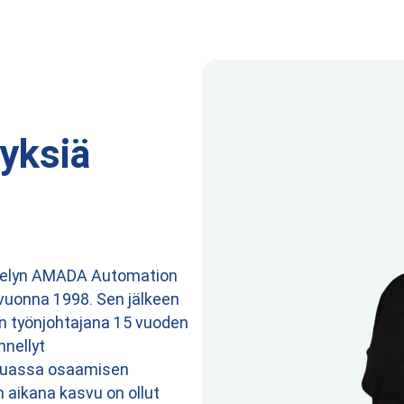
tyksiä
entelyn AMADA Automation
vuonna 1998. Sen jälkeen
an työnjohtajana 15 vuoden
nnellyt
 muassa osaamisen
n aikana kasvu on ollut