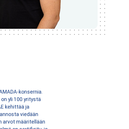
a AMADA-konsernia.
on yli 100 yritystä
AE kehittää ja
otannosta viedään
n arvot määritellään