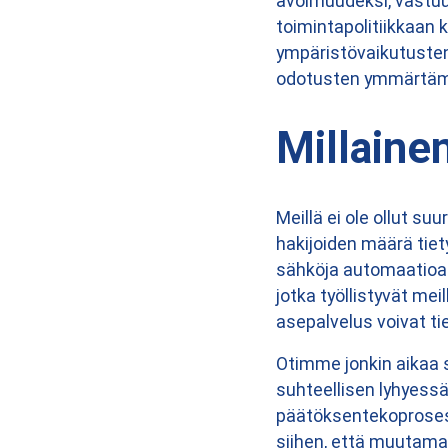
avoimuudeksi, vastuul
toimintapolitiikkaan
ympäristövaikutusten
odotusten ymmärtämin
Millainen
Meillä ei ole ollut s
hakijoiden määrä tiety
sähköja automaatioase
jotka työllistyvät me
asepalvelus voivat t
Otimme jonkin aikaa 
suhteellisen lyhyessä
päätöksentekoproses
siihen, että muutama 