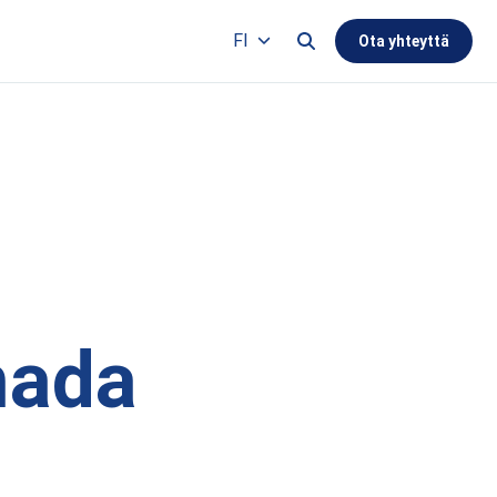
Search this site
FI
Ota yhteyttä
Languages
mada