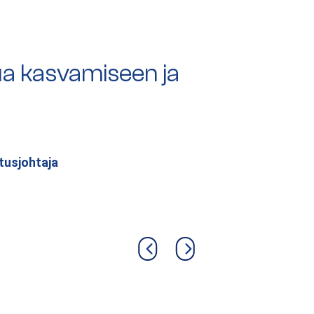
a kasvamiseen ja
tusjohtaja
Previous slide
Next slide