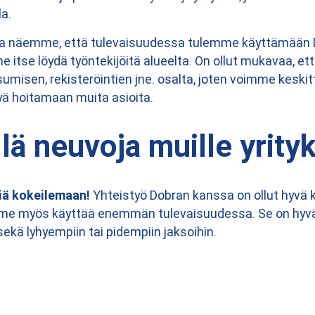
la.
a näemme, että tulevaisuudessa tulemme käyttämään D
me itse löydä työntekijöitä alueelta. On ollut mukavaa, et
umisen, rekisteröintien jne. osalta, joten voimme keski
tyä hoitamaan muita asioita.
lä neuvoja muille yrityk
siä kokeilemaan!
Yhteistyö Dobran kanssa on ollut hyvä 
imme myös käyttää enemmän tulevaisuudessa. Se on hyv
 sekä lyhyempiin tai pidempiin jaksoihin.