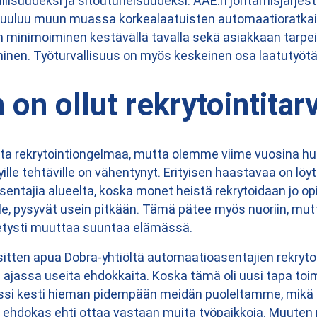
lisuudeksi ja sitoutuneisuudeksi. AAE:n johtamisjärjestel
 kuuluu muun muassa korkealaatuisten automaatioratkai
 minimoiminen kestävällä tavalla sekä asiakkaan tarpei
en. Työturvallisuus on myös keskeinen osa laatutyötä
 on ollut rekrytointitar
uurta rekrytointiongelmaa, mutta olemme viime vuosina 
ille tehtäville on vähentynyt. Erityisen haastavaa on löyt
ntajia alueelta, koska monet heistä rekrytoidaan jo op
ille, pysyvät usein pitkään. Tämä pätee myös nuoriin, mut
ietysti muuttaa suuntaa elämässä.
sitten apua Dobra-yhtiöltä automaatioasentajien rekryt
 ajassa useita ehdokkaita. Koska tämä oli uusi tapa toim
si kesti hieman pidempään meidän puoleltamme, mikä p
ehdokas ehti ottaa vastaan muita työpaikkoja. Muuten re