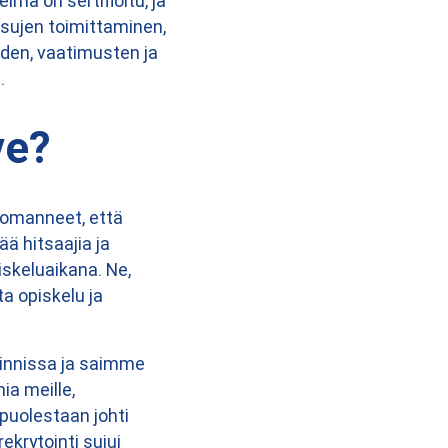
mä on sertifioitu, ja
sujen toimittaminen,
den, vaatimusten ja
.
ve?
huomanneet, että
ää hitsaajia ja
iskeluaikana. Ne,
ta opiskelu ja
oinnissa ja saimme
ia meille,
uolestaan johti
krytointi sujui