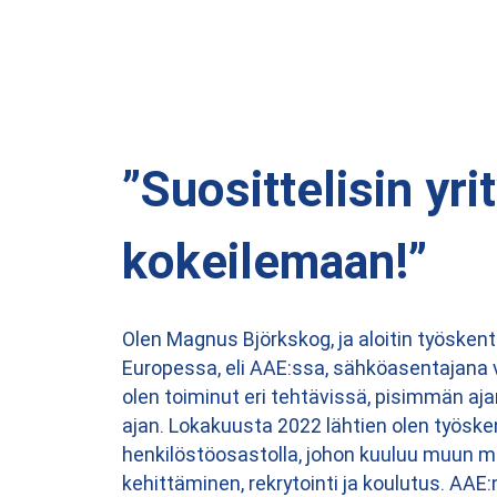
”Suosittelisin yri
kokeilemaan!”
Olen Magnus Björkskog, ja aloitin työsk
Europessa, eli AAE:ssa, sähköasentajana 
olen toiminut eri tehtävissä, pisimmän aj
ajan. Lokakuusta 2022 lähtien olen työske
henkilöstöosastolla, johon kuuluu muun
kehittäminen, rekrytointi ja koulutus. AAE: