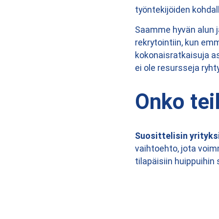
työntekijöiden kohdal
Saamme hyvän alun j
rekrytointiin, kun em
kokonaisratkaisuja as
ei ole resursseja ryh
Onko teil
Suosittelisin yrityk
vaihtoehto, jota vo
tilapäisiin huippuihin