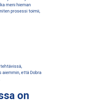
aikka meni hieman
ten prosessi toimii,
 tehtävissä,
s aiemmin, että Dobra
.
ssa on